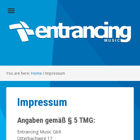
Close
Menu
Home
Artists
Music
You are here:
Home
/
Impressum
Radio
Social
Impressum
About
Angaben gemäß § 5 TMG:
Contact
Entrancing Music GbR
Otterbachweg 17